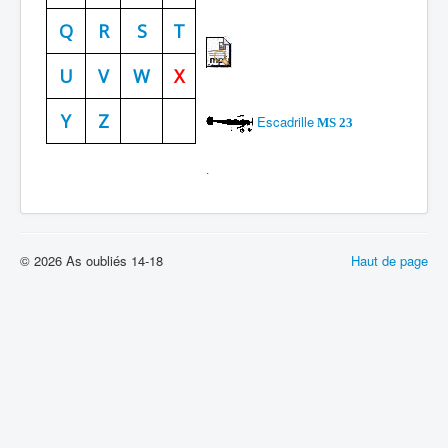
Batailles
Q
R
S
T
Les As
U
V
W
X
Cahiers des As
Y
Z
Escadrille
MS 23
.
© 2026 As oubliés 14-18
Haut de page