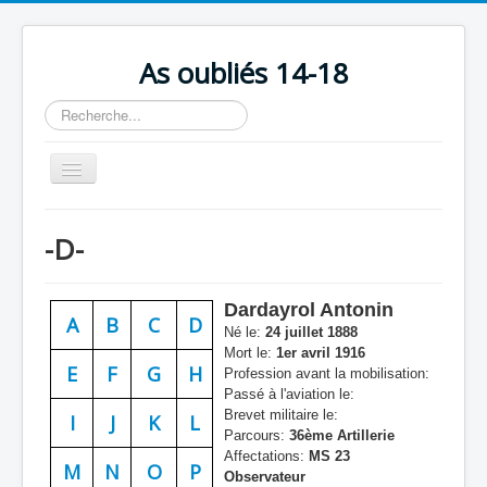
As oubliés 14-18
Rechercher
Basculer
la
navigation
Accueil
-D-
Chronologie
Escadrilles
Dardayrol Antonin
A
B
C
D
Organisation
Né le:
24 juillet 1888
Mort le:
1er avril 1916
Avions
E
F
G
H
Profession avant la mobilisation:
Passé à l'aviation le:
Personnels
Brevet militaire le:
I
J
K
L
Parcours:
36ème Artillerie
Formation
Affectations:
MS 23
M
N
O
P
Observateur
Doctrines