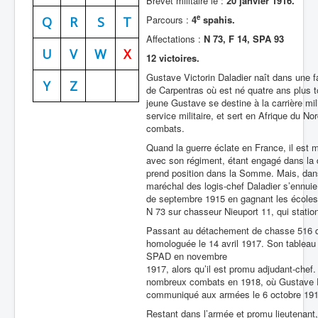
Brevet militaire le :
20 janvier 1916.
e
Parcours :
4
spahis.
Batailles
Q
R
S
T
Affectations :
N 73, F 14, SPA 93
Les As
U
V
W
X
12 victoires.
Cahiers des As
Gustave Victorin Daladier naît dans une fa
Y
Z
de Carpentras où est né quatre ans plus t
jeune Gustave se destine à la carrière mil
service militaire, et sert en Afrique du No
combats.
Quand la guerre éclate en France, il est m
avec son régiment, étant engagé dans la d
prend position dans la Somme. Mais, dans 
maréchal des logis-chef Daladier s’ennuie 
de septembre 1915 en gagnant les écoles de 
N 73 sur chasseur Nieuport 11, qui stati
Passant au détachement de chasse 516 qui 
homologuée le 14 avril 1917. Son tableau d
SPAD en novembre
1917, alors qu’il est promu adjudant-chef. 
nombreux combats en 1918, où Gustave Dala
communiqué aux armées le 6 octobre 1918
Restant dans l’armée et promu lieutenant, 