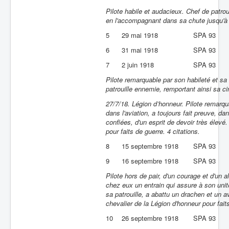
Pilote habile et audacieux. Chef de patro
en l'accompagnant dans sa chute jusqu'à
5
29 mai 1918
SPA 93
6
31 mai 1918
SPA 93
7
2 juin 1918
SPA 93
Pilote remarquable par son habileté et s
patrouille ennemie, remportant ainsi sa cin
27/7/18. Légion d’honneur. Pilote remarq
dans l'aviation, a toujours fait preuve, d
confiées, d'un esprit de devoir très élevé
pour faits de guerre. 4 citations.
8
15 septembre 1918
SPA 93
9
16 septembre 1918
SPA 93
Pilote hors de pair, d'un courage et d'un a
chez eux un entrain qui assure à son uni
sa patrouille, a abattu un drachen et un av
chevalier de la Légion d'honneur pour fait
10
26 septembre 1918
SPA 93