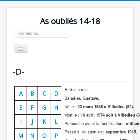
As oubliés 14-18
Rechercher
Basculer
la
navigation
Accueil
-D-
Chronologie
Escadrilles
P. Guillermin
A
B
C
D
Organisation
Daladier, Gustave.
Avions
Né le :
23 mars 1888 à Villedieu (84).
E
F
G
H
Mort le :
16 avril 1974 soit à Villedieu (8
Personnels
I
J
K
L
Profession avant la mobilisation :
militai
Formation
Passé à l'aviation en :
septembre 1915.
M
N
O
P
Doctrines