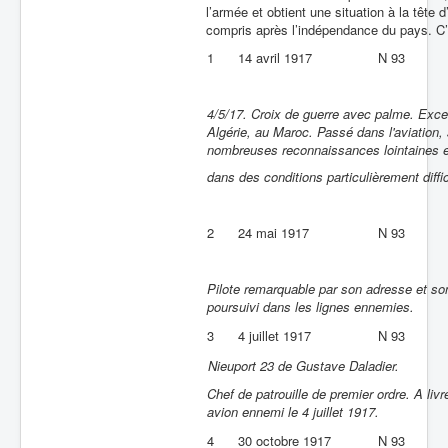
l’armée et obtient une situation à la tête 
compris après l’indépendance du pays. C’es
1
14 avril 1917
N 93
4/5/17. Croix de guerre avec palme. Excell
Algérie, au Maroc. Passé dans l'aviation,
nombreuses reconnaissances lointaines et
dans des conditions particulièrement diffic
2
24 mai 1917
N 93
Pilote remarquable par son adresse et so
poursuivi dans les lignes ennemies.
3
4 juillet 1917
N 93
Nieuport 23 de Gustave Daladier.
Chef de patrouille de premier ordre. A li
avion ennemi le 4 juillet 1917.
4
30 octobre 1917
N 93