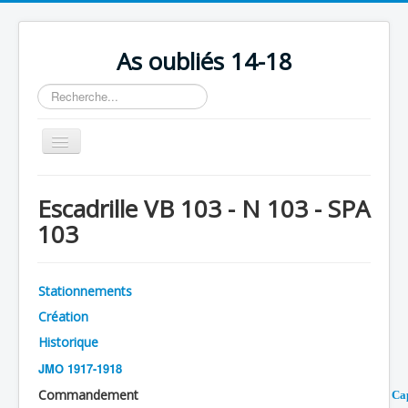
As oubliés 14-18
Rechercher
Basculer
la
navigation
Accueil
Escadrille VB 103 - N 103 - SPA
Chronologie
103
Escadrilles
Organisation
Stationnements
Avions
Création
Personnels
Historique
JMO 1917-1918
Formation
Commandement
Cap
Doctrines