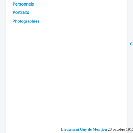
Personnels
Batailles
Portraits
Les As
Photographies
Cahiers des As
C
Lieutenant Guy de Montjou
23 octobre 1915