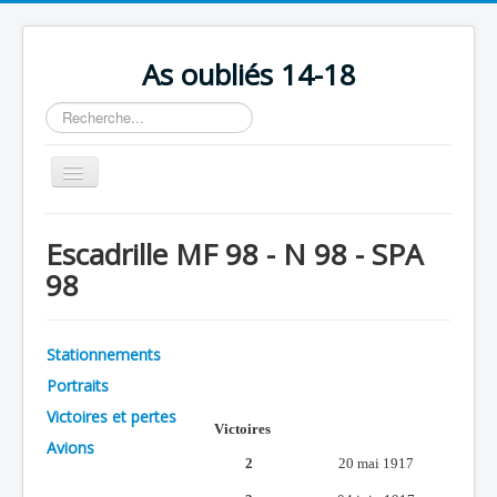
As oubliés 14-18
Rechercher
Basculer
la
navigation
Accueil
Escadrille MF 98 - N 98 - SPA
Chronologie
98
Escadrilles
Organisation
Stationnements
Avions
Portraits
Personnels
Victoires et pertes
Victoires
Avions
Formation
2
20 mai 1917
Doctrines