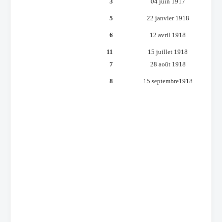
3
04 juin 1917
Batailles
5
22 janvier 1918
Les As
6
12 avril 1918
Cahiers des As
11
15 juillet 1918
7
28 août 1918
8
15 septembre1918