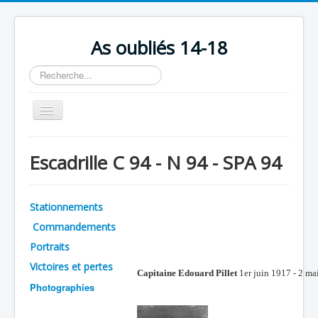
As oubliés 14-18
Rechercher
Basculer
la
navigation
Accueil
Escadrille C 94 - N 94 - SPA 94
Chronologie
Escadrilles
Stationnements
Organisation
Commandements
Avions
Portraits
Personnels
Victoires et pertes
Capitaine Edouard Pillet
1er juin 1917 - 2 ma
Photographies
Formation
Doctrines