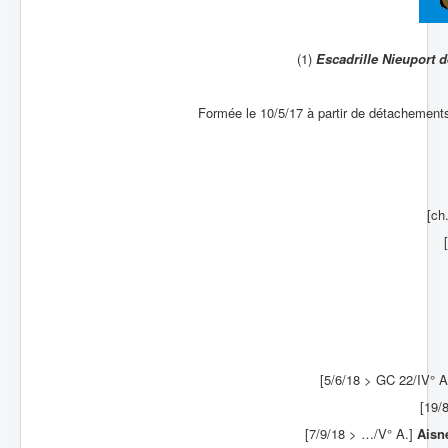
Batailles
(1)
Escadrille Nieuport 
Les As
Cahiers des As
Formée le 10/5/17 à partir de détachemen
[ch
[5/6/18 > GC 22/IV° A
[19/
[7/9/18 > …/V° A.]
Aisn