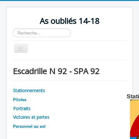
As oubliés 14-18
Rechercher
Basculer
la
navigation
Accueil
Escadrille N 92 - SPA 92
Chronologie
Escadrilles
Stationnements
Organisation
Stat
Pilotes
Avions
Portraits
Personnels
Victoires et pertes
Personnel au sol
Formation
Doctrines