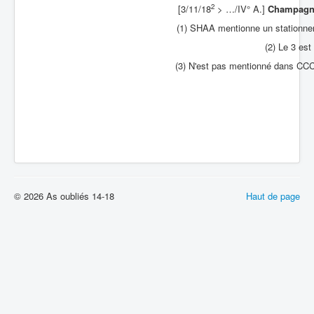
2
[3/11/18
> …/IV° A.]
Champagn
(1) SHAA mentionne un stationneme
(2) Le 3 est
(3) N'est pas mentionné dans CCC 
© 2026 As oubliés 14-18
Haut de page