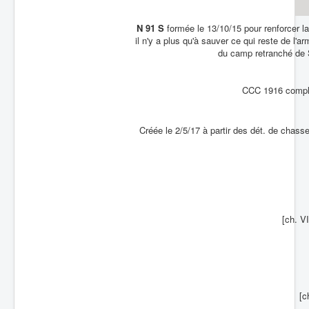
Batailles
N 91 S
formée le 13/10/15 pour renforcer la
il n'y a plus qu'à sauver ce qui reste de l'
Les As
du camp retranché de 
Cahiers des As
CCC 1916 comple
Créée le 2/5/17 à partir des dét. de chass
[ch. VI
[c