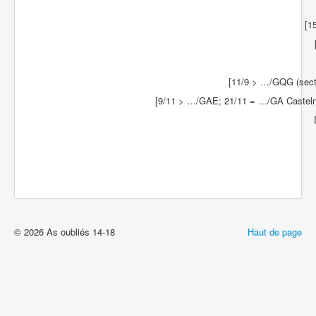
[1
[11/9 > …/GQG (sec
[9/11 > …/GAE; 21/11 = …/GA Castelna
© 2026 As oubliés 14-18
Haut de page