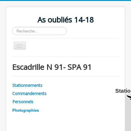
As oubliés 14-18
Rechercher
Basculer
la
navigation
Accueil
Escadrille N 91- SPA 91
Chronologie
Escadrilles
Stationnements
Organisation
Stati
Commandements
Avions
Personnels
Personnels
Photographies
Formation
Doctrines