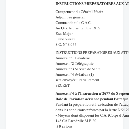
INSTRUCTIONS PREPARATOIRES AUX A
Groupement du Général Pétain
Adjoint au général
Commandant le G.A.C.
Au Q.G. le 5 septembre 1915
Etat-Major
3ème bureau
S.C. N° 3.677
INSTRUCTIONS PREPARATOIRES AUX ATT
Annexe n°1 Cavalerie
Annexe n°2 Télégraphie
Annexe n°3 Service de Santé
Annexe n°4 Aviation (1)
sera envoyée ultérieurement.
SECRET
Annexe n°4 à l’Instruction n°3677 du 5 sept
Rôle de l’aviation aérienne pendant l’attaque
Pendant la préparation et l’exécution de l’attaqu
dans les conditions prévues par la lettre N°21
- Moyens dont disposent les C.A. (Corps d’Arm
14è CA Escadrille M.F. 20
à 9 avions