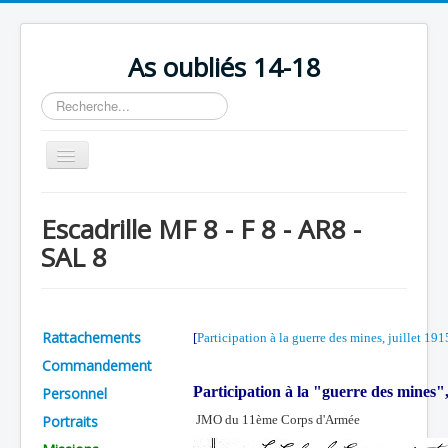
As oubliés 14-18
Rechercher
Basculer
la
navigation
Accueil
Escadrille MF 8 - F 8 - AR8 -
Chronologie
SAL 8
Escadrilles
Organisation
Rattachements
[
Participation à la guerre des mines, juillet 191
Avions
Commandement
Personnels
Participation à la "guerre des mines",
Personnel
Formation
Portraits
JMO du 11ème Corps d'Armée
Doctrines