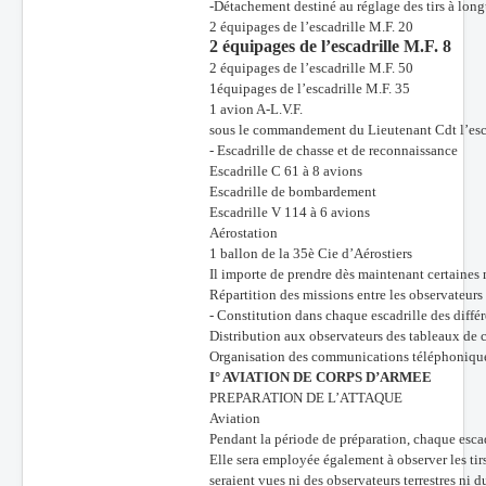
-Détachement destiné au réglage des tirs à lon
2 équipages de l’escadrille M.F. 20
2 équipages de l’escadrille M.F. 8
2 équipages de l’escadrille M.F. 50
1équipages de l’escadrille M.F. 35
1 avion A-L.V.F.
sous le commandement du Lieutenant Cdt l’esc
- Escadrille de chasse et de reconnaissance
Escadrille C 61 à 8 avions
Escadrille de bombardement
Escadrille V 114 à 6 avions
Aérostation
1 ballon de la 35è Cie d’Aérostiers
Il importe de prendre dès maintenant certaines 
Répartition des missions entre les observateurs
- Constitution dans chaque escadrille des différ
Distribution aux observateurs des tableaux de c
Organisation des communications téléphoniques e
I° AVIATION DE CORPS D’ARMEE
PREPARATION DE L’ATTAQUE
Aviation
Pendant la période de préparation, chaque escad
Elle sera employée également à observer les tir
seraient vues ni des observateurs terrestres ni d