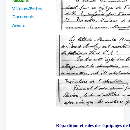
Missions
Batailles
Victoires/Pertes
Documents
Les As
Avions
Cahiers des As
Répartition et rôles des équipages de