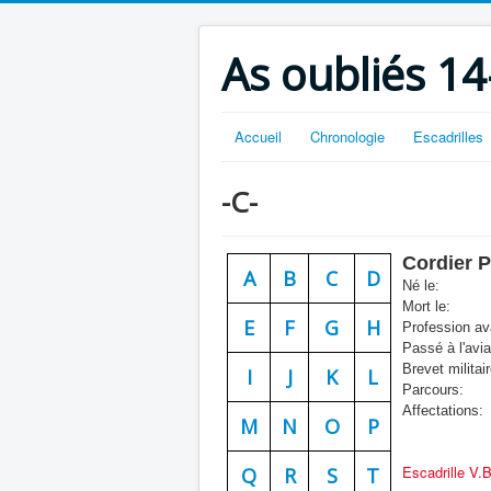
As oubliés 14
Accueil
Chronologie
Escadrilles
-C-
Cordier P
A
B
C
D
Né le:
Mort le:
E
F
G
H
Profession ava
Passé à l'avia
Brevet militair
I
J
K
L
Parcours:
Affectations:
M
N
O
P
Escadrille V.
Q
R
S
T