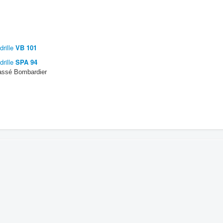
rille
VB 101
rille
S
PA 94
assé Bombardier