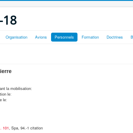
-18
Organisation
Avions
Personnels
Formation
Doctrines
B
ierre
nt la mobilisation:
tion le:
e le:
B. 101
, Spa, 94.-1 citation