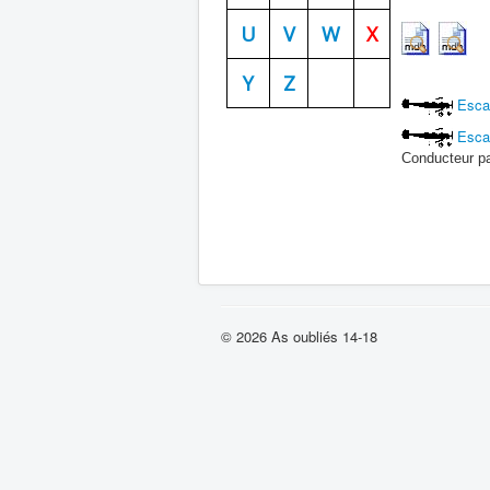
U
V
W
X
Y
Z
Escad
Escad
Conducteur p
© 2026 As oubliés 14-18