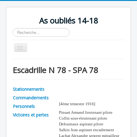
As oubliés 14-18
Rechercher
Basculer
la
navigation
Accueil
Escadrille N 78 - SPA 78
Chronologie
Escadrilles
Stationnements
Organisation
Commandements
Avions
[4ème trimestre 1916]
Personnels
Pinsart Armand lieutenant pilote
Personnels
Victoires et pertes
Collin sous-éieutenant pilote
Defournaux aspirant pilote
Formation
Salkin Jean aspirant encadrement
Doctrines
Lachat Alexandre sergent mitrailleur