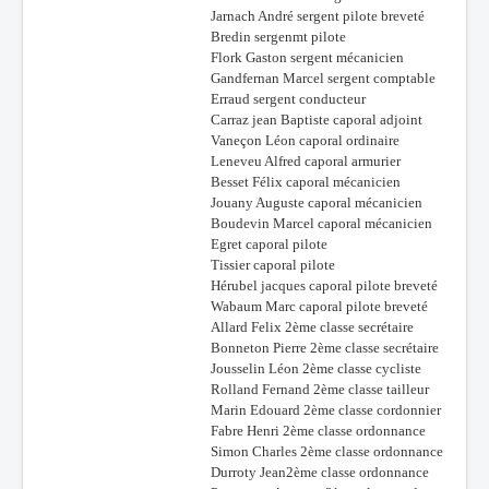
Jarnach André sergent pilote breveté
Batailles
Bredin sergenmt pilote
Flork Gaston sergent mécanicien
Les As
Gandfernan Marcel sergent comptable
Erraud sergent conducteur
Cahiers des As
Carraz jean Baptiste caporal adjoint
Vaneçon Léon caporal ordinaire
Leneveu Alfred caporal armurier
Besset Félix caporal mécanicien
Jouany Auguste caporal mécanicien
Boudevin Marcel caporal mécanicien
Egret caporal pilote
Tissier caporal pilote
Hérubel jacques caporal pilote breveté
Wabaum Marc caporal pilote breveté
Allard Felix 2ème classe secrétaire
Bonneton Pierre 2ème classe secrétaire
Jousselin Léon 2ème classe cycliste
Rolland Fernand 2ème classe tailleur
Marin Edouard 2ème classe cordonnier
Fabre Henri 2ème classe ordonnance
Simon Charles 2ème classe ordonnance
Durroty Jean2ème classe ordonnance