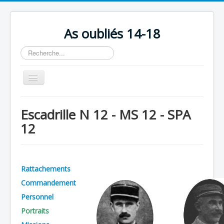
As oubliés 14-18
Rechercher
Basculer
la
navigation
Accueil
Escadrille N 12 - MS 12 - SPA
Chronologie
12
Escadrilles
Organisation
Rattachements
Avions
Commandement
Personnels
Personnel
Formation
Portraits
Doctrines