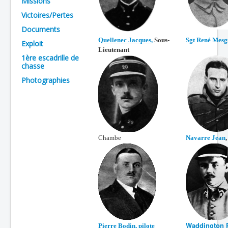
Missions
Batailles
Victoires/Pertes
Documents
Les As
Quellenec Jacques
,
Sous-
Sgt René Mesg
Exploit
Cahiers des As
Lieutenant
1ère escadrille de
chasse
Photographies
Chambe
Navarre Jean
,
Waddington 
Pierre Bodin, pilote