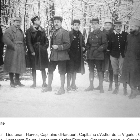
ite
il, Lieutenant Hervet, Capitaine d'Harcourt, Capitaine d'Astier de la Vigerie , 
t , Lieutenant Privat, Lieutenant Verdier-Fauvetty, Capitaine Langevin, Capi