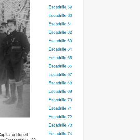
Escadrille 59
Escadrille 60
Escadrille 61
Escadrille 62
Escadrille 63
Escadrille 64
Escadrille 65
Escadrille 66
Escadrille 67
Escadrille 68
Escadrille 69
Escadrille 70
Escadrille 71
Escadrille 72
Escadrille 73
Escadrille 74
Capitaine Benoît
taine Ciechomsky, ??