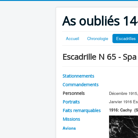
As oubliés 14
Accueil
Chronologie
Escadrilles
Escadrille N 65 - Spa
Stationnements
Commandements
Personnels
Décembre 1915, e
Janvier 1916 Ess
Portraits
1916: Cachy (S
Faits remarquables
Missions
Avions