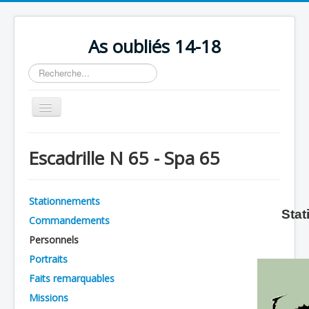
As oubliés 14-18
Rechercher
Basculer
la
navigation
Accueil
Escadrille N 65 - Spa 65
Chronologie
Escadrilles
Stationnements
Organisation
Stat
Commandements
Avions
Personnels
Personnels
Portraits
Faits remarquables
Formation
Missions
Doctrines