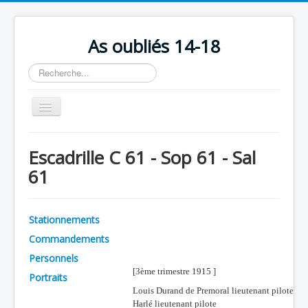
As oubliés 14-18
Rechercher
Basculer
la
navigation
Accueil
Escadrille C 61 - Sop 61 - Sal
Chronologie
61
Escadrilles
Organisation
Stationnements
Avions
Commandements
Personnels
Personnels
[3ème trimestre 1915 ]
Portraits
Formation
Louis Durand de Premoral lieutenant pilote
Doctrines
Harlé lieutenant pilote