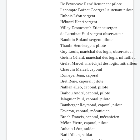
De Peyrecave René lieutenant pilote
Batailles
Lecompte Boinet Georges lieutenant pilote
Dubois Léon sergent
Les As
Hébrard Henri sergent
Villey Desmeserch Etienne sergen
Cahiers des As
de Larminat Paul sergent observateur
Baudoin Roland sergent pilote
Thanin Henrisergent pilote
Guy Louis, maréchal des logis, observateur
Guérin Gérard, maréchal des logis, mitrailleu
Grelat Marcel, maréchjal des logis, mitrailleur
Chauvin Marcel, caporal
Romeyer Jean, caporal
Bret René, caporal, pilote
Nathan aLéo, caporal, pilote
Barbou André, caporal, pilote
Jalaguier Paul, caporal, pilote
Bamberger Raymond, caporal, pilote
Favaron, caporal, mécanicien
Broch Francis, caporal, mécanicien
Mélon Pierre, caporal, pilote
Aubain Léon, soldat
Baril Albert, soldat