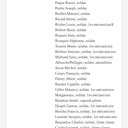
Paque Raoul, soldat
Perrin Joseph, soldat
Reilles Manuel, soldat
Ricard Irénée, soldat
Richer Louis, soldat, 1er mécanicien$
Robert Henri, soldat
Roques Jean, soldat
Rouquié Alphonse, soldat
Touron Marie, soldat, 1er mécanicien
Beldon Antoine, soldat, 1er mécanicien
Milliard Jules, soldat, 1er mécanicien
AllouchePhilippe, soldat, mitrailleur
Sucra Michel, soldat
Ceaux François, soldat
Fleury Albert, soldat
Baudet Camille, soldat
Gillet Maurice, soldat, 1er mécanicien
Maiganiaux, soldat, 1er mécanicien
Barabon André, caporal pilote
Despré Gaston, soldat, 1er mécanicien
Brochu Francis, soldat, 1er mécanicien
Lasserre Jacques, soldat, 1er mécanicien
Beaualieu Charles, soldat, 2ème classe
Coche Georges, soldat, 2ème classe