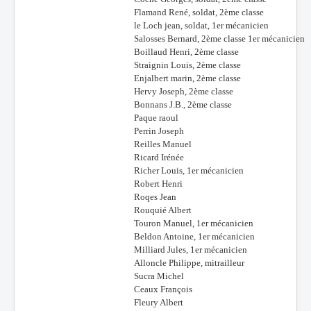
Flamand René, soldat, 2ème classe
le Loch jean, soldat, 1er mécanicien
Salosses Bernard, 2ème classe 1er mécanicien
Boillaud Henri, 2ème classe
Straignin Louis, 2ème classe
Enjalbert marin, 2ème classe
Hervy Joseph, 2ème classe
Bonnans J.B., 2ème classe
Paque raoul
Perrin Joseph
Reilles Manuel
Ricard Irénée
Richer Louis, 1er mécanicien
Robert Henri
Roqes Jean
Rouquié Albert
Touron Manuel, 1er mécanicien
Beldon Antoine, 1er mécanicien
Milliard Jules, 1er mécanicien
Alloncle Philippe, mitrailleur
Sucra Michel
Ceaux François
Fleury Albert