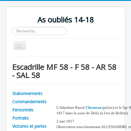
As oubliés 14-18
Rechercher
Basculer
la
navigation
Accueil
Escadrille MF 58 - F 58 - AR 58
Chronologie
- SAL 58
Escadrilles
Organisation
Stationnements
Avions
Commandements
L'Adjudant Raoul
Chesneau
(pilote) et le Sgt 
Personnels
Personnels
1917 dans la zone de Delle (à l'est de Belfort).
Portraits
Formation
2 mai 1917
Victoires et pertes
Observateur sous-lieutenant ALLESSANDRI e
Doctrines