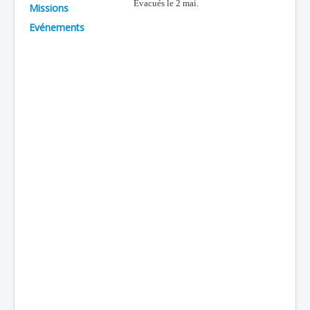
Evacués le 2 mai.
Missions
Batailles
Evénements
Les As
Cahiers des As