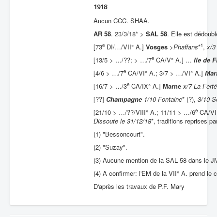
1918
Aucun CCC. SHAA.
AR 58
. 23/3/18* >
SAL 58
. Elle est dédoub
e
1
[73
DI/…/VII° A.]
Vosges
>
Phaffans
*
,
x/3
e
[13/5 > …/??; > …/7
CA/V° A.] …
Ile de F
e
[4/6 > …/7
CA/VI° A.; 3/7 > …/VI° A.]
Mar
e
[16/7 > …/3
CA/IX° A.]
Marne
x/7 La Fert
[??]
Champagne
1/10 Fontaine
* (?),
3/10 
e
[21/10 > …/??/VIII° A.; 11/11 > …/6
CA/VII
Dissoute le 31/12/18
*, traditions reprises pa
(1) "Bessoncourt".
(2) "Suzay".
(3) Aucune mention de la SAL 58 dans le J
(4) A confirmer: l'EM de la VII° A. prend l
D'après les travaux de P.F. Mary