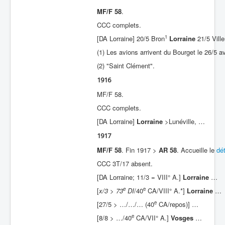
MF/F 58
.
CCC complets.
1
[DA Lorraine] 20/5 Bron
Lorraine
21/5 Vill
(1) Les avions arrivent du Bourget le 26/5 av
(2) "Saint Clément".
1916
MF/F 58.
CCC complets.
[DA Lorraine]
Lorraine
>Lunéville, …
1917
MF/F 58
. Fin 1917 >
AR 58
. Accueille le
dé
CCC 3T/17 absent.
[DA Lorraine; 11/3 = VIII° A.]
Lorraine
…
e
e
[
x/3 > 73
DI
/40
CA/VIII° A.*]
Lorraine
…
e
[27/5 > …/…/… (40
CA/repos)] …
e
[8/8 > …/40
CA/VII° A.]
Vosges
…