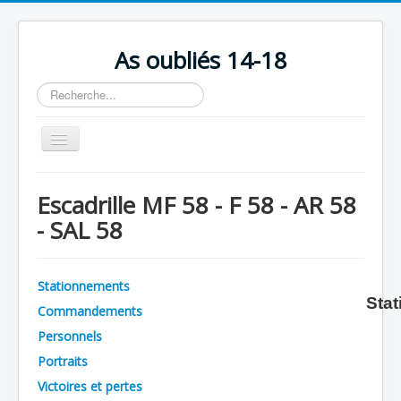
As oubliés 14-18
Rechercher
Basculer
la
navigation
Accueil
Escadrille MF 58 - F 58 - AR 58
Chronologie
- SAL 58
Escadrilles
Organisation
Stationnements
Stat
Avions
Commandements
Personnels
Personnels
Portraits
Formation
Victoires et pertes
Doctrines