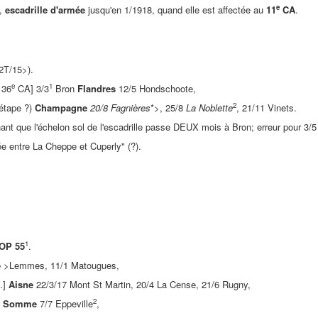
e
*,
escadrille d'armée
jusqu'en 1/1918, quand elle est affectée au
11
CA
.
2T/15>).
e
1
 36
CA] 3/3
Bron
Flandres
12/5 Hondschoote,
2
(étape ?)
Champagne
20/8 Fagnières
*>, 25/8
La Noblette
, 21/11 Vinets.
enant que l'échelon sol de l'escadrille passe DEUX mois à Bron; erreur pour 3/5
e entre La Cheppe et Cuperly" (?).
1
OP 55
.
e
>Lemmes, 11/1 Matougues,
A.]
Aisne
22/3/17 Mont St Martin, 20/4 La Cense, 21/6 Rugny,
2
]
Somme
7/7 Eppeville
,