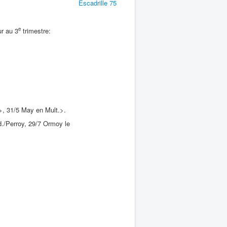
Escadrille 75
e
ur au 3
trimestre:
, 31/5 May en Mult.>.
d./Perroy, 29/7 Ormoy le