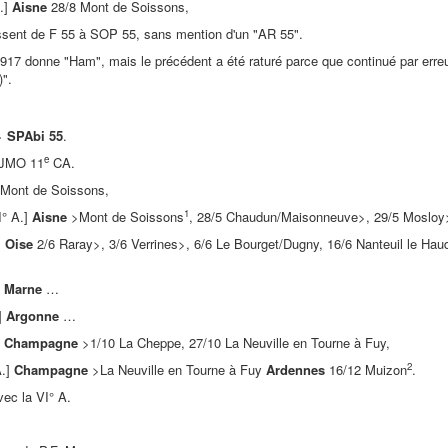
A.]
Aisne
28/8 Mont de Soissons,
sent de F 55 à SOP 55, sans mention d'un "AR 55".
917 donne "Ham", mais le précédent a été raturé parce que continué par erre
)".
 >
SPAbi 55
.
e
 JMO 11
CA.
Mont de Soissons,
1
° A.]
Aisne
>Mont de Soissons
, 28/5 Chaudun/Maisonneuve>, 29/5 Mosloy>
]
Oise
2/6 Raray>, 3/6 Verrines>, 6/6 Le Bourget/Dugny, 16/6 Nanteuil le Hau
]
Marne
…
.]
Argonne
…
]
Champagne
>1/10 La Cheppe, 27/10 La Neuville en Tourne à Fuy,
2
A.]
Champagne
>La Neuville en Tourne à Fuy
Ardennes
16/12 Muizon
.
vec la VI° A.