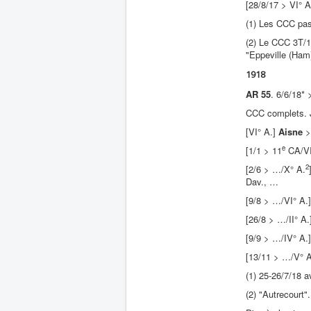
[28/8/17 > VI° 
(1) Les CCC pas
(2) Le CCC 3T/1
"Eppeville (Ham
1918
AR 55
. 6/6/18*
CCC complets.
[VI° A.]
Aisne
>
e
[1/1 > 11
CA/VI
2
[2/6 > …/X° A.
Dav., …
[9/8 > …/VI° A.
[26/8 > …/II° A
[9/9 > …/IV° A.
[13/11 > …/V° 
(1) 25-26/7/18 a
(2) "Autrecourt".