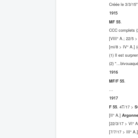
Créée le 3/3/15
1915
MF 55
.
CCC complets (
[VIII° A.; 22/5 >
[mi/8 > IV° A.] 
(1) Il est surpr
(2) "…bivouaqué
1916
MF/F 55
.
…
1917
F 55
. 4T/17 >
S
[II° A.]
Argonn
[22/3/17 > VI° 
[7/7/17 > III° A.