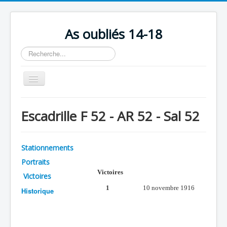
As oubliés 14-18
Rechercher
Basculer
la
navigation
Accueil
Escadrille F 52 - AR 52 - Sal 52
Chronologie
Escadrilles
Stationnements
Organisation
Portraits
Avions
Victoires
Victoires
1
10 novembre 1916
Personnels
Historique
Formation
Doctrines