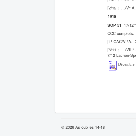
[2/12 > …/V° A
1918
SOP 51
. 17/12
CCC complets.
e
[1
CAC/V °A.; 2
[6/11 > …/VIII° 
7/12 Lachen-Spe
Décembre 1
© 2026 As oubliés 14-18