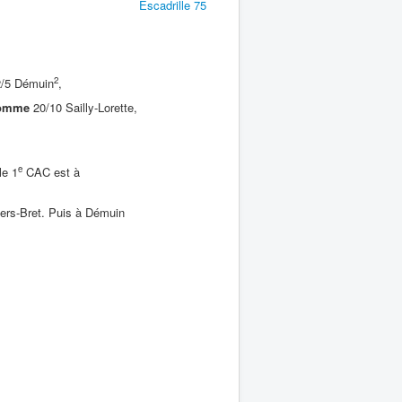
Escadrille 75
2
2/5 Démuin
,
omme
20/10 Sailly-Lorette,
e
le 1
CAC est à
lers-Bret. Puis à Démuin