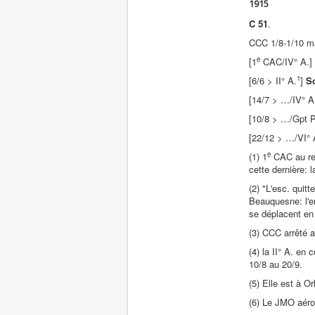
1915
C 51
.
CCC 1/8-1/10 m
e
[1
CAC/IV° A.]
1
[6/6 > II° A.
]
S
[14/7 > …/IV° 
[10/8 > …/Gpt Pé
[22/12 > …/VI° 
e
(1) 1
CAC au rep
cette dernière: l
(2) "L'esc. quit
Beauquesne: l'e
se déplacent en 
(3) CCC arrêté 
(4) la II° A. en
10/8 au 20/9.
(5) Elle est à O
(6) Le JMO aéro