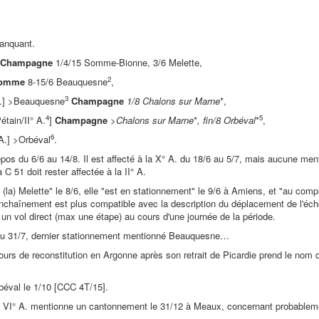
anquant.
Champagne
1/4/15 Somme-Bionne, 3/6 Melette,
2
omme
8-15/6 Beauquesne
,
3
A.] >Beauquesne
Champagne
1/8 Chalons sur Marne
*,
4
5
tain/II° A.
]
Champagne
>
Chalons sur Marne
*
, fin/8 Orbéval
*
,
6
A.] >Orbéval
.
os du 6/6 au 14/8. Il est affecté à la X° A. du 18/6 au 5/7, mais aucune me
a C 51 doit rester affectée à la II° A.
te (la) Melette" le 8/6, elle "est en stationnement" le 9/6 à Amiens, et "au com
nchaînement est plus compatible avec la description du déplacement de l'éche
un vol direct (max une étape) au cours d'une journée de la période.
au 31/7, dernier stationnement mentionné Beauquesne…
 cours de reconstitution en Argonne après son retrait de Picardie prend le no
rbéval le 1/10 [CCC 4T/15].
 VI° A. mentionne un cantonnement le 31/12 à Meaux, concernant probablemen