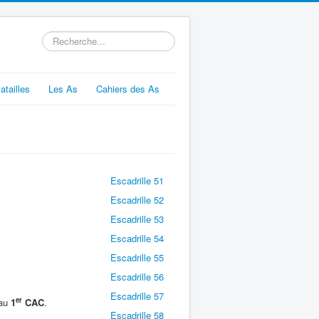
Rechercher
atailles
Les As
Cahiers des As
Escadrille 51
Escadrille 52
Escadrille 53
Escadrille 54
Escadrille 55
Escadrille 56
Escadrille 57
er
 au
1
CAC
.
Escadrille 58