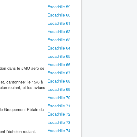
Escadrille 59
Escadrille 60
Escadrille 61
Escadrille 62
Escadrille 63
Escadrille 64
Escadrille 65
Escadrille 66
ntion dans le JMO aéro de
Escadrille 67
Escadrille 68
plet, cantonnée" le 15/6 à
lon roulant, et les avions
Escadrille 69
Escadrille 70
Escadrille 71
m de Groupement Pétain du
Escadrille 72
Escadrille 73
Escadrille 74
t l'échelon roulant.