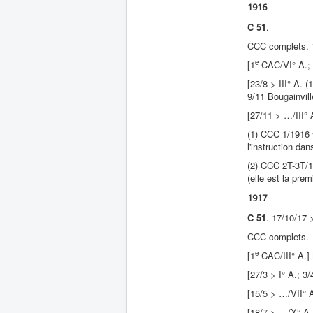
1916
C 51
.
CCC complets. 
e
[1
CAC/VI° A.; 7
[23/8 > III° A. (1
9/11 Bougainvill
[27/11 > …/III° 
(1) CCC 1/1916 v
l'instruction da
(2) CCC 2T-3T/1
(elle est la prem
1917
C 51
. 17/10/17
CCC complets.
e
[1
CAC/III° A.]
[27/3 > I° A.; 3
[15/5 > …/VII° 
[18/7 > …/X° A.