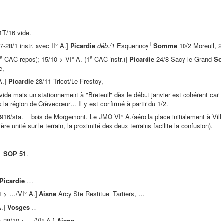
1T/16 vide.
1
-28/1 instr. avec II° A.]
Picardie
déb./1
Esquennoy
Somme
10/2 Moreuil, 
e
e
CAC repos); 15/10 > VI° A. (1
CAC instr.)]
Picardie
24/8 Sacy le Grand
S
e,
A.]
Picardie
28/11 Tricot/Le Frestoy,
ide mais un stationnement à "Breteuil" dès le début janvier est cohérent car 
ns la région de Crèvecœur… Il y est confirmé à partir du 1/2.
916/sta. = bois de Morgemont. Le JMO VI° A./aéro la place initialement à Vil
ière unité sur le terrain, la proximité des deux terrains facilite la confusion).
 >
SOP 51
.
Picardie
…
/4 > …/VI° A.]
Aisne
Arcy Ste Restitue, Tartiers, …
A.]
Vosges
…
; 28/10 > …/VI° A.]
Aisne
…