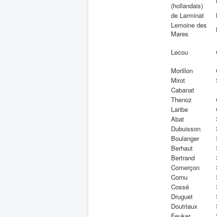
(hollandais)
de Larminat
Lemoine des
Mares
Lecou
Morillon
Mirot
Cabanat
Thenoz
Laribe
Abat
Dubuisson
Boulanger
Berhaut
Bertrand
Comerçon
Cornu
Cossé
Druguet
Doutriaux
Feuker