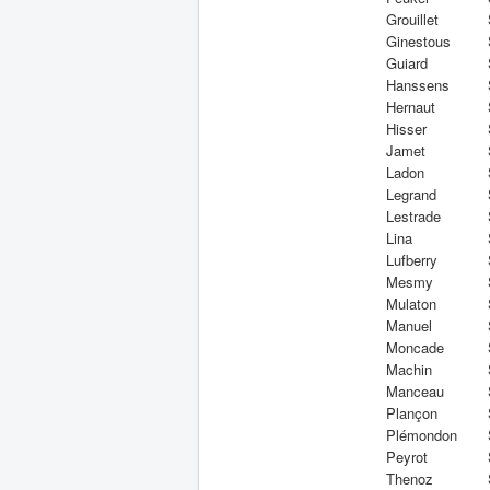
Grouillet
Ginestous
Guiard
Hanssens
Hernaut
Hisser
Jamet
Ladon
Legrand
Lestrade
Lina
Lufberry
Mesmy
Mulaton
Manuel
Moncade
Machin
Manceau
Plançon
Plémondon
Peyrot
Thenoz