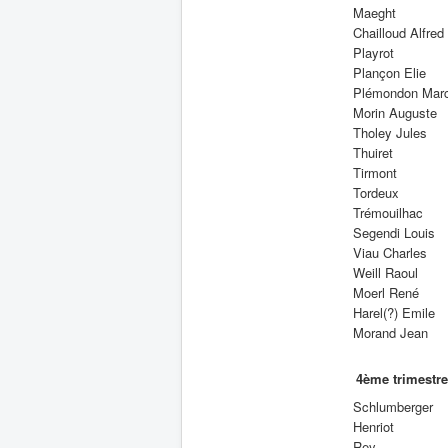
Maeght
Chailloud Alfred
Playrot
Plançon Elie
Plémondon Marc
Morin Auguste
Tholey Jules
Thuiret
Tirmont
Tordeux
Trémouilhac
Segendi Louis
Viau Charles
Weill Raoul
Moerl René
Harel(?) Emile
Morand Jean
4ème trimestre
Schlumberger
Henriot
Rey