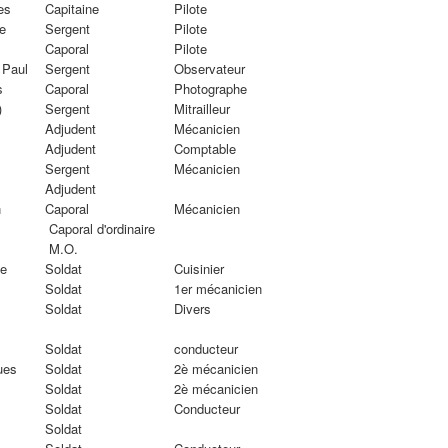
es
Capitaine
Pilote
e
Sergent
Pilote
Caporal
Pilote
 Paul
Sergent
Observateur
s
Caporal
Photographe
)
Sergent
Mitrailleur
Adjudent
Mécanicien
Adjudent
Comptable
Sergent
Mécanicien
Adjudent
n
Caporal
Mécanicien
Caporal d'ordinaire
M.O.
ne
Soldat
Cuisinier
Soldat
1er mécanicien
Soldat
Divers
Soldat
conducteur
ues
Soldat
2è mécanicien
Soldat
2è mécanicien
Soldat
Conducteur
Soldat