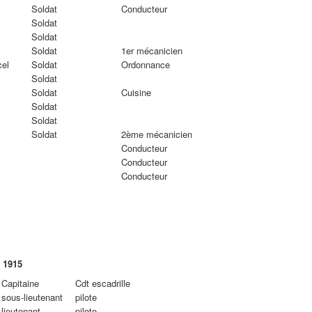
Soldat
Conducteur
Soldat
Soldat
Soldat
1er mécanicien
el
Soldat
Ordonnance
Soldat
Soldat
Cuisine
Soldat
Soldat
Soldat
2ème mécanicien
Conducteur
Conducteur
Conducteur
 1915
Capitaine
Cdt escadrille
sous-lieutenant
pilote
lieutenant
pilote