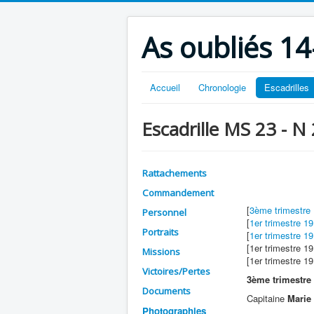
As oubliés 14
Accueil
Chronologie
Escadrilles
Escadrille MS 23 - N
Rattachements
Commandement
[
3ème trimestre
Personnel
[
1er trimestre 1
Portraits
[
1er trimestre 1
[1er trimestre 1
Missions
[1er trimestre 1
Victoires/Pertes
3ème trimestre
Documents
Capitaine
Marie
Photographies