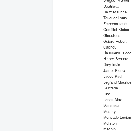
Druguet Marcel
Doutriaux
Deitz Maurice
Teuquer Louis
Franchot rené
Grouillet Kléber
Ginestous
Guiard Robert
Gachou
Haussens Isidor
Hisser Bernard
Dery louis
Jamet Pierre
Ladou Paul
Legrand Mauric
Lestrade
Lina
Lenoir Max
Manceau
Mesmy
Moncade Lucien
Mulaton
machin