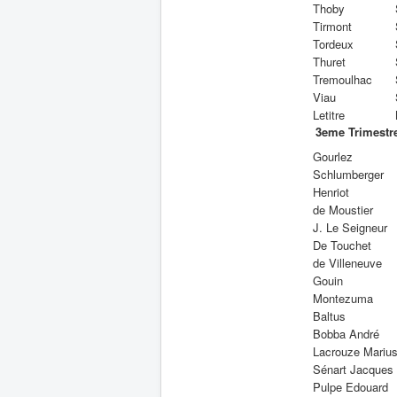
Thoby
Tirmont
Tordeux
Thuret
Tremoulhac
Viau
Letitre
3eme Trimestr
Gourlez
Schlumberger
Henriot
de Moustier
J. Le Seigneur
De Touchet
de Villeneuve
Gouin
Montezuma
Baltus
Bobba André
Lacrouze Mariu
Sénart Jacques
Pulpe Edouard