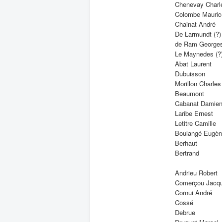
Chenevay Charl
Colombe Mauric
Chainat André
De Larmundt (?)
de Ram George
Le Maynedes (?
Abat Laurent
Dubuisson
Morillon Charles
Beaumont
Cabanat Damie
Laribe Ernest
Letitre Camille
Boulangé Eugè
Berhaut
Bertrand
Andrieu Robert
Comerçou Jacq
Cornui André
Cossé
Debrue