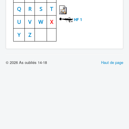
Batailles
Q
R
S
T
Les As
HF 1
U
V
W
X
Cahiers des As
Y
Z
© 2026 As oubliés 14-18
Haut de page