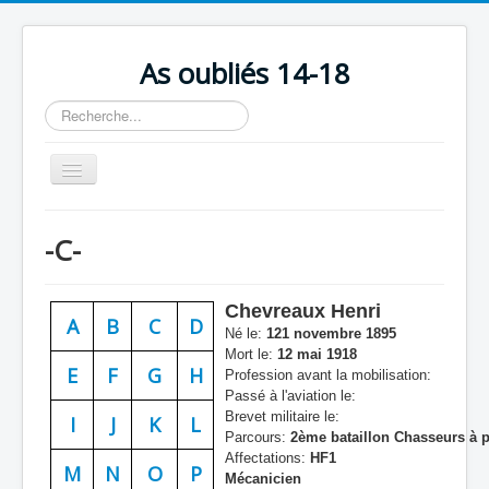
As oubliés 14-18
Rechercher
Basculer
la
navigation
Accueil
-C-
Chronologie
Escadrilles
Chevreaux Henri
A
B
C
D
Organisation
Né le:
121 novembre 1895
Mort le:
12 mai 1918
Avions
E
F
G
H
Profession avant la mobilisation:
Passé à l'aviation le:
Personnels
Brevet militaire le:
I
J
K
L
Parcours:
2ème bataillon Chasseurs à 
Formation
Affectations:
HF1
M
N
O
P
Mécanicien
Doctrines