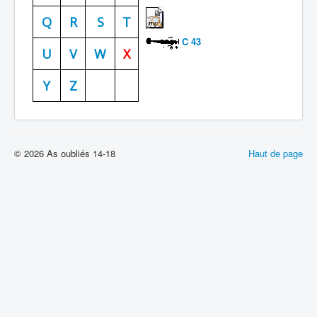
Batailles
Q
R
S
T
C 43
Les As
U
V
W
X
Cahiers des As
Y
Z
© 2026 As oubliés 14-18
Haut de page