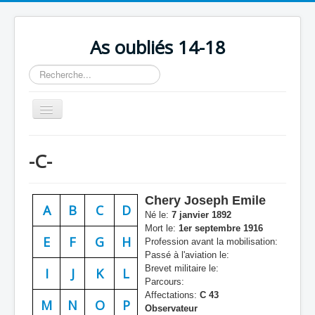
As oubliés 14-18
Rechercher
Basculer
la
navigation
Accueil
-C-
Chronologie
Escadrilles
Chery Joseph Emile
A
B
C
D
Organisation
Né le:
7 janvier 1892
Mort le:
1er septembre 1916
Avions
E
F
G
H
Profession avant la mobilisation:
Passé à l'aviation le:
Personnels
Brevet militaire le:
I
J
K
L
Parcours:
Formation
Affectations:
C 43
M
N
O
P
Observateur
Doctrines