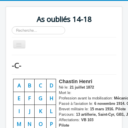
As oubliés 14-18
Rechercher
Basculer
la
navigation
Accueil
-C-
Chronologie
Escadrilles
Chastin Henri
A
B
C
D
Organisation
Né le:
21 juillet 1872
Mort le:
Avions
E
F
G
H
Profession avant la mobilisation:
Mécanic
Passé à l'aviation le:
6 novembre 1914. 
Personnels
Brevet militaire le:
15 mars 1916. Pilote
I
J
K
L
Parcours:
13 artillerie, Saint-Cyr, GB1, 
Formation
Affectations:
VB 103
M
N
O
P
Pilote
Doctrines