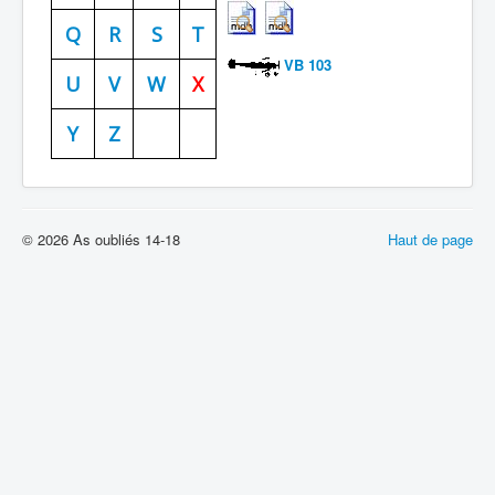
Batailles
Q
R
S
T
VB 103
Les As
U
V
W
X
Cahiers des As
Y
Z
© 2026 As oubliés 14-18
Haut de page