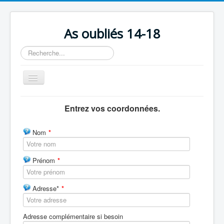
As oubliés 14-18
Rechercher
Basculer
la
navigation
Accueil
Entrez vos coordonnées.
Chronologie
Nom
*
Escadrilles
Organisation
Prénom
*
Avions
Personnels
Adresse*
*
Formation
Adresse complémentaire si besoin
Doctrines