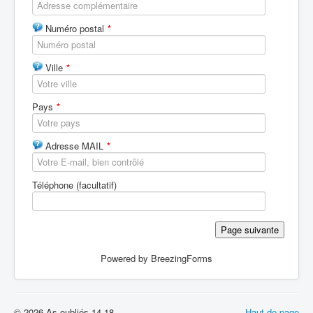
Batailles
Numéro postal
*
Les As
Cahiers des As
Ville
*
Pays
*
Adresse MAIL
*
Téléphone (facultatif)
Page suivante
Powered by BreezingForms
© 2026 As oubliés 14-18
Haut de page