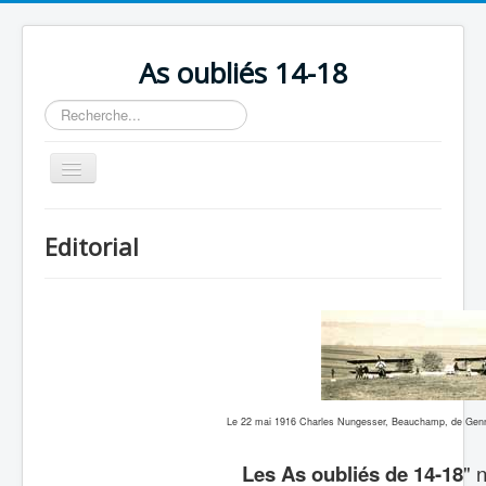
As oubliés 14-18
Rechercher
Basculer
la
navigation
Accueil
Editorial
Chronologie
Escadrilles
Organisation
Avions
Personnels
Le 22 mai 1916 Charles Nungesser, Beauchamp, de Gennes
Formation
Les As oubliés de 14-18
" 
Doctrines