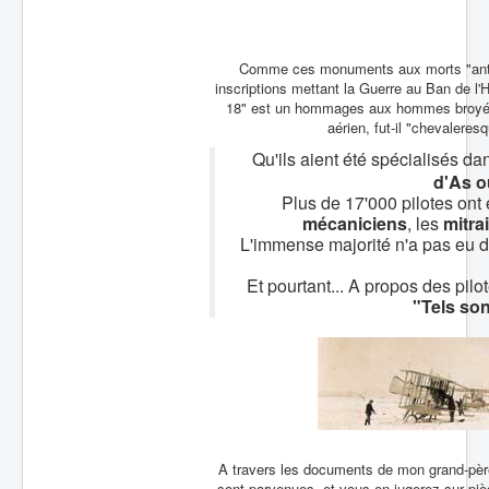
Batailles
Les As
Comme ces monuments aux morts "antimil
inscriptions mettant la Guerre au Ban de l
Cahiers des As
18" est un hommages aux hommes broyés
aérien, fut-il "chevaleresq
Qu'ils aient été spécialisés da
d'As o
Plus de 17'000 pilotes ont 
mécaniciens
, les
mitrai
L'immense majorité n'a pas eu dro
Et pourtant... A propos des pi
"Tels son
A travers les documents de mon grand-père,
sont parvenues, et vous en jugerez sur pièc