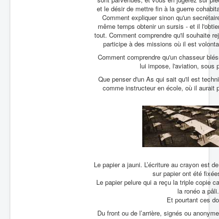
et le désir de mettre fin à la guerre cohab
Comment expliquer sinon qu'un secrétaire 
même temps obtenir un sursis - et il l'obtiend
tout. Comment comprendre qu'il souhaite rejo
participe à des missions où il est volont
Comment comprendre qu'un chasseur bléssé a
lui impose, l'aviation, sous 
Que penser d'un As qui sait qu'il est tech
comme instructeur en école, où il aurait 
Le papier a jauni. L’écriture au crayon est 
sur papier ont été fixée
Le papier pelure qui a reçu la triple copie c
la ronéo a pâli
Et pourtant ces d
Du front ou de l’arrière, signés ou anonym