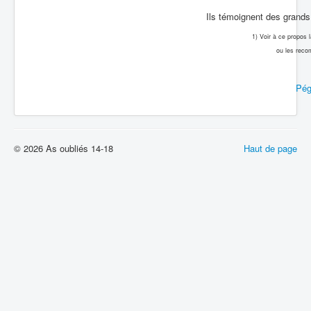
Ils témoignent des grands 
1) Voir à ce propos
ou les reco
Pég
© 2026 As oubliés 14-18
Haut de page