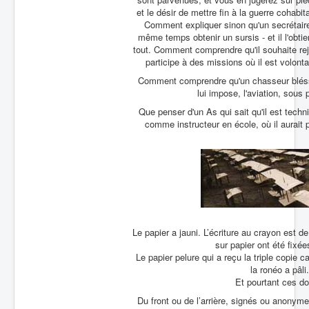
et le désir de mettre fin à la guerre cohab
Comment expliquer sinon qu'un secrétaire 
même temps obtenir un sursis - et il l'obtiend
tout. Comment comprendre qu'il souhaite rejo
participe à des missions où il est volont
Comment comprendre qu'un chasseur bléssé a
lui impose, l'aviation, sous 
Que penser d'un As qui sait qu'il est tech
comme instructeur en école, où il aurait 
Le papier a jauni. L’écriture au crayon est 
sur papier ont été fixée
Le papier pelure qui a reçu la triple copie c
la ronéo a pâli
Et pourtant ces d
Du front ou de l’arrière, signés ou anonym