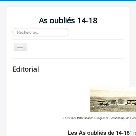
As oubliés 14-18
Rechercher
Basculer
la
navigation
Accueil
Editorial
Chronologie
Escadrilles
Organisation
Avions
Personnels
Le 22 mai 1916 Charles Nungesser, Beauchamp, de Gennes
Formation
Les As oubliés de 14-18
" 
Doctrines