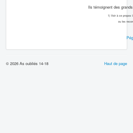
Ils témoignent des grands 
1) Voir à ce propos
ou les reco
Pég
© 2026 As oubliés 14-18
Haut de page