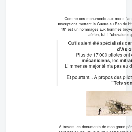
Batailles
Les As
Comme ces monuments aux morts "antimil
inscriptions mettant la Guerre au Ban de l
Cahiers des As
18" est un hommages aux hommes broyés
aérien, fut-il "chevaleresq
Qu'ils aient été spécialisés da
d'As o
Plus de 17'000 pilotes ont 
mécaniciens
, les
mitrai
L'immense majorité n'a pas eu dro
Et pourtant... A propos des pi
"Tels son
A travers les documents de mon grand-père,
sont parvenues, et vous en jugerez sur pièc